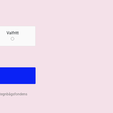
Valfritt
d Regnbågsfondens