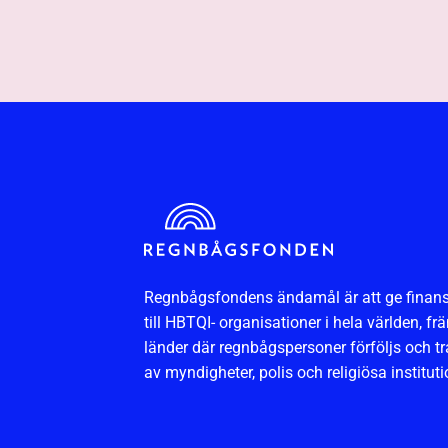
Regnbågsfondens ändamål är att ge finansi
till HBTQI- organisationer i hela världen, frä
länder där regnbågspersoner förföljs och t
av myndigheter, polis och religiösa instituti