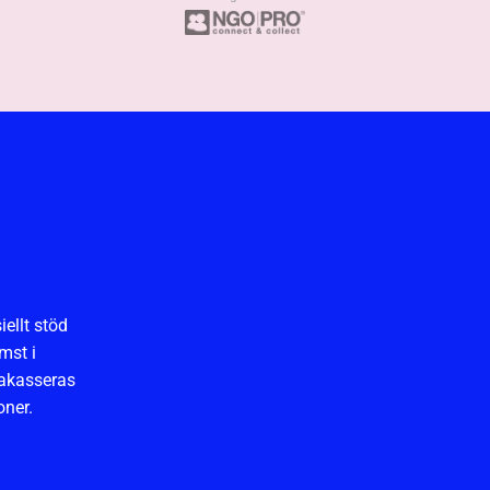
ellt stöd
mst i
rakasseras
oner.