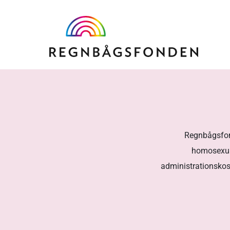
Regnbågsfond
homosexual
administrationskos