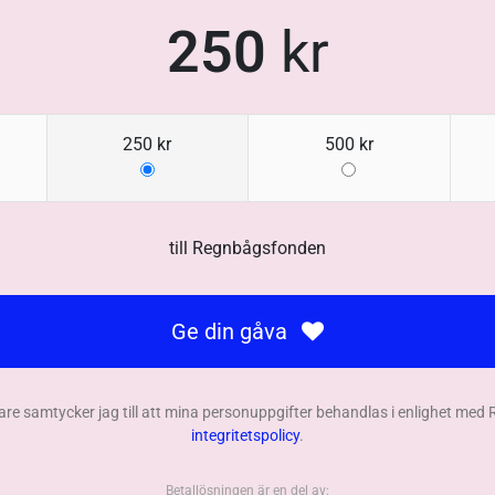
250
kr
250 kr
500 kr
till
Regnbågsfonden
Ge din gåva
are samtycker jag till att mina personuppgifter behandlas i enlighet me
integritetspolicy
.
Betallösningen är en del av: