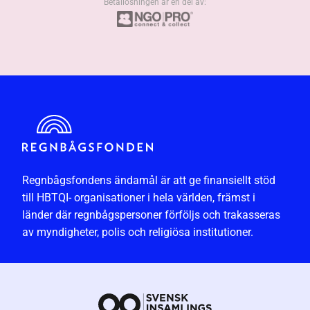
Betallösningen är en del av:
Regnbågsfondens ändamål är att ge finansiellt stöd
till HBTQI- organisationer i hela världen, främst i
länder där regnbågspersoner förföljs och trakasseras
av myndigheter, polis och religiösa institutioner.